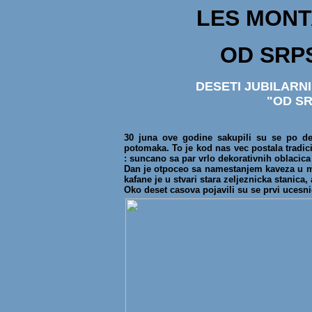
LES MON
OD SRP
DESETI JUBILARN
"OD SR
30 juna ove godine sakupili su se po des
potomaka. To je kod nas vec postala tradici
: suncano sa par vrlo dekorativnih oblacic
Dan je otpoceo sa namestanjem kaveza u ma
kafane je u stvari stara zeljeznicka stanica,
Oko deset casova pojavili su se prvi ucesnic